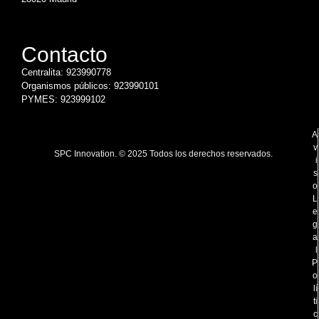
Contacto
Centralita: 923990778
Organismos públicos: 923990101
PYMES: 923999102
A
v
SPC Innovation. © 2025 Todos los derechos reservados.
i
s
o
L
e
g
a
l
P
o
lí
ti
c