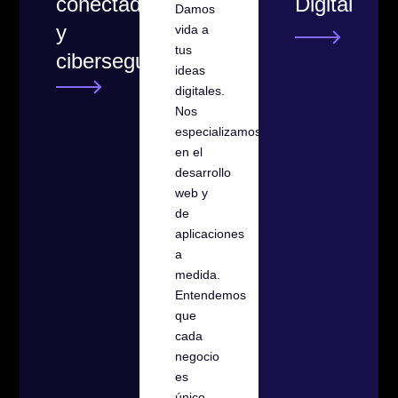
conectada
Digital
Damos
y
vida a
tus
ciberseguridad
ideas
digitales.
Nos
especializamos
en el
desarrollo
web y
de
aplicaciones
a
medida.
Entendemos
que
cada
negocio
es
único,