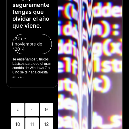
seguramente
tengas que
olvidar el año
que viene.
22 de
noviembre de
2014
Te enseñamos 5 trucos
básicos para que el gran
cambio de Windows 7 a
8 no se te haga cuesta
arriba...
«
‹
9
10
11
12