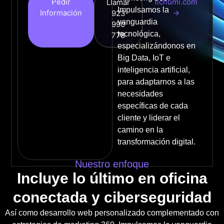
Pedir
fichumi.com
Llamar
Impulsamos la
Información
→
923
vanguardia
990
tecnológica,
778
especializándonos en
Big Data, IoT e
inteligencia artificial,
para adaptarnos a las
necesidades
específicas de cada
cliente y liderar el
camino en la
transformación digital.
Nuestro enfoque
Incluye lo último en oficina
conectada y ciberseguridad
Así como desarrollo web personalizado complementado con