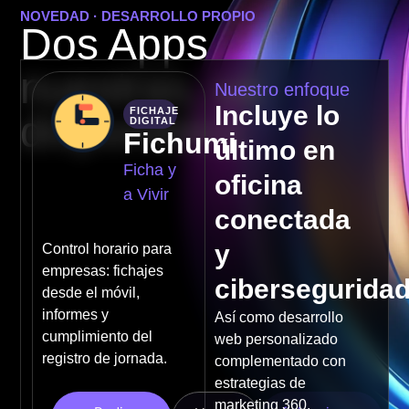
NOVEDAD · DESARROLLO PROPIO
Dos Apps
nuestras, ya
Nuestro enfoque
Incluye lo
FICHAJE
disponibles
DIGITAL
Fichumi
último en
Ficha y
oficina
a Vivir
conectada
y
Control horario para
empresas: fichajes
cibersegurida
desde el móvil,
informes y
Así como desarrollo
cumplimiento del
web personalizado
registro de jornada.
complementado con
estrategias de
marketing 360.